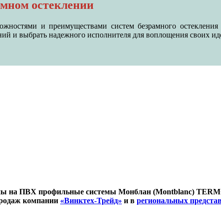
амном остеклении
озможностями и преимуществами систем безрамного остекле
й и выбрать надежного исполнителя для воплощения своих ид
т цены на ПВХ профильные системы Монблан (Montblanc) 
продаж компании
«Винктех-Трейд»
и в
региональных предста