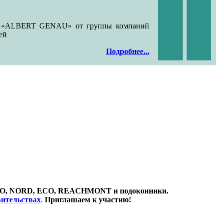
Услуг
Группа к
ния «ALBERT GENAU» от группы компаний
стальные
ей
и
д
Подробнее...
TERMO, NORD, ECO, REACHMONT и подоконники.
вительствах
.
Приглашаем к участию!